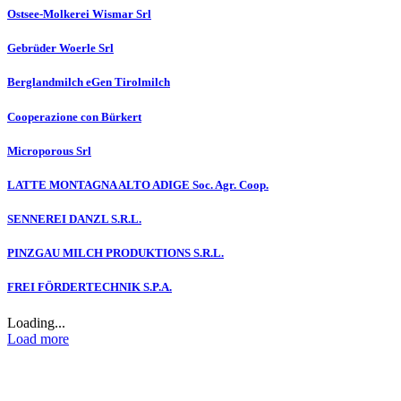
Ostsee-Molkerei Wismar Srl
Gebrüder Woerle Srl
Berglandmilch eGen Tirolmilch
Cooperazione con Bürkert
Microporous Srl
LATTE MONTAGNA ALTO ADIGE Soc. Agr. Coop.
SENNEREI DANZL S.R.L.
PINZGAU MILCH PRODUKTIONS S.R.L.
FREI FÖRDERTECHNIK S.P.A.
Loading...
Load more