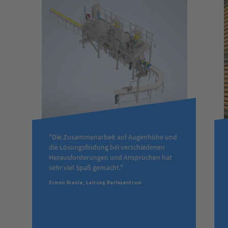
"Die Zusammenarbeit auf Augenhöhe und
die Lösungsfindung bei verschiedenen
Herausforderungen und Ansprüchen hat
sehr viel Spaß gemacht."
Simon Kienle, Leitung Reifezentrum